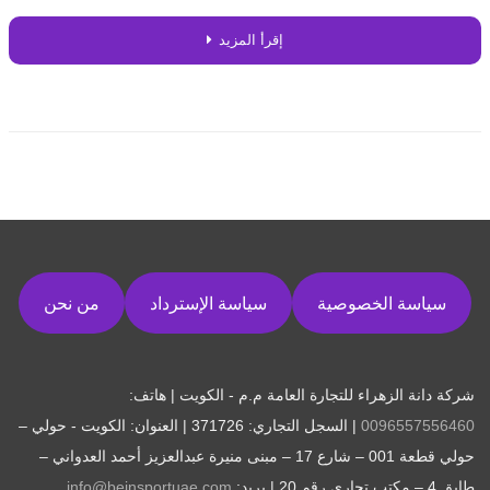
إقرأ المزيد
سياسة الخصوصية
سياسة الإسترداد
من نحن
شركة دانة الزهراء للتجارة العامة م.م - الكويت | هاتف:
0096557556460
| السجل التجاري: 371726 | العنوان: الكويت - حولي –
حولي قطعة 001 – شارع 17 – مبنى منيرة عبدالعزيز أحمد العدواني –
طابق 4 – مكتب تجاري رقم 20 | بريد:
info@beinsportuae.com