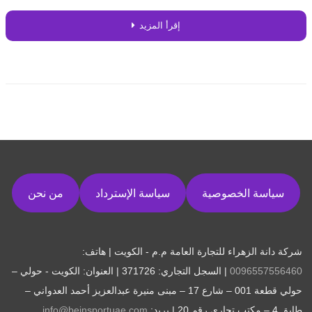
إقرأ المزيد
سياسة الخصوصية
سياسة الإسترداد
من نحن
شركة دانة الزهراء للتجارة العامة م.م - الكويت | هاتف:
0096557556460
| السجل التجاري: 371726 | العنوان: الكويت - حولي –
حولي قطعة 001 – شارع 17 – مبنى منيرة عبدالعزيز أحمد العدواني –
طابق 4 – مكتب تجاري رقم 20 | بريد:
info@beinsportuae.com