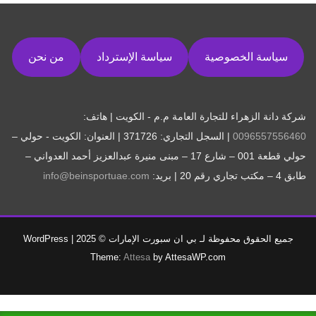
سياسة الخصوصية
سياسة الإسترداد
من نحن
شركة دانة الزهراء للتجارة العامة م.م - الكويت | هاتف:
0096557556460
| السجل التجاري: 371726 | العنوان: الكويت - حولي –
حولي قطعة 001 – شارع 17 – مبنى منيرة عبدالعزيز أحمد العدواني –
طابق 4 – مكتب تجاري رقم 20 | بريد:
info@beinsportuae.com
جميع الحقوق محفوظة لـ بي ان سبورت الإمارات © 2025
|
WordPress
Theme:
Attesa
by AttesaWP.com