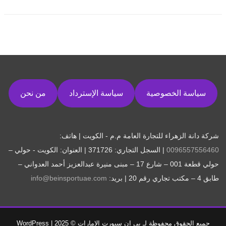
سياسة الخصوصية
سياسة الإسترداد
من نحن
شركة دانة الزهراء للتجارة العامة م.م - الكويت | هاتف:
0096557556460
| السجل التجاري: 371726 | العنوان: الكويت - حولي –
حولي قطعة 001 – شارع 17 – مبنى منيرة عبدالعزيز أحمد العدواني –
طابق 4 – مكتب تجاري رقم 20 | بريد:
info@beinsportuae.com
جميع الحقوق محفوظة لـ بي ان سبورت الإمارات © 2025
|
WordPress