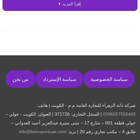
إقرأ المزيد
سياسة الخصوصية
سياسة الإسترداد
من نحن
شركة دانة الزهراء للتجارة العامة م.م - الكويت | هاتف:
0096557556460
| السجل التجاري: 371726 | العنوان: الكويت - حولي –
حولي قطعة 001 – شارع 17 – مبنى منيرة عبدالعزيز أحمد العدواني –
طابق 4 – مكتب تجاري رقم 20 | بريد:
info@beinsportuae.com