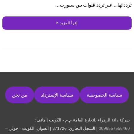
تردداتها .. عبر تردد قنوات بين سبورت…
إقرأ المزيد
سياسة الخصوصية
سياسة الإسترداد
من نحن
شركة دانة الزهراء للتجارة العامة م.م - الكويت | هاتف:
0096557556460
| السجل التجاري: 371726 | العنوان: الكويت - حولي –