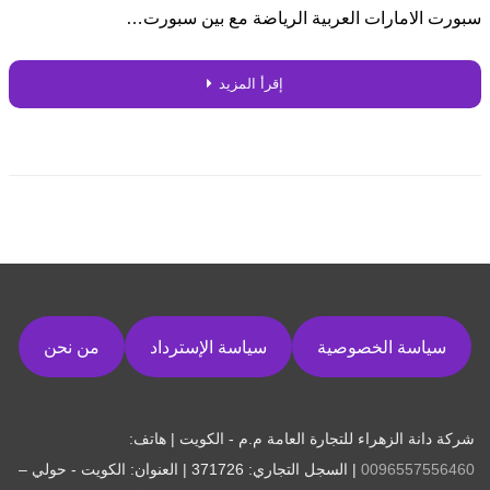
سبورت الامارات العربية الرياضة مع بين سبورت…
إقرأ المزيد
سياسة الخصوصية
سياسة الإسترداد
من نحن
شركة دانة الزهراء للتجارة العامة م.م - الكويت | هاتف:
0096557556460
| السجل التجاري: 371726 | العنوان: الكويت - حولي –