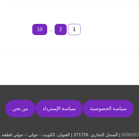
10
…
2
1
سياسة الخصوصية
سياسة الإسترداد
من نحن
0096557