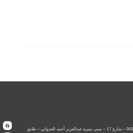
| السجل التجاري: 371726 | العنوان: الكويت - حولي – حولي قطعة 001 – شارع 17 – مبنى منيرة عبدالعزيز أحمد العدواني – طابق