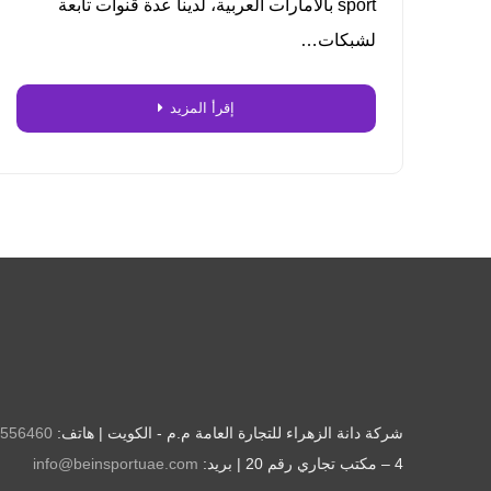
sport بالامارات العربية، لدينا عدة قنوات تابعة
لشبكات…
إقرأ المزيد
شركة دانة الزهراء للتجارة العامة م.م - الكويت | هاتف:
556460
4 – مكتب تجاري رقم 20 | بريد:
info@beinsportuae.com