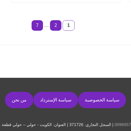
7
…
2
1
سياسة الخصوصية
سياسة الإسترداد
من نحن
0096557