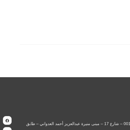
| السجل التجاري: 371726 | العنوان: الكويت - حولي – حولي قطعة 001 – شارع 17 – مبنى منيرة عبدالعزيز أحمد العدواني – طابق