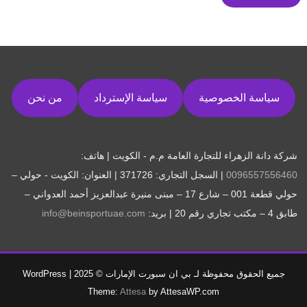
سياسة الخصوصية
سياسة الإسترداد
من نحن
شركة دانة الزهراء للتجارة العامة م.م - الكويت | هاتف:
0096557556460
| السجل التجاري: 371726 | العنوان: الكويت - حولي –
حولي قطعة 001 – شارع 17 – مبنى منيرة عبدالعزيز أحمد العدواني –
طابق 4 – مكتب تجاري رقم 20 | بريد:
info@beinsportuae.com
جميع الحقوق محفوظة لـ بي ان سبورت الإمارات © 2025
|
WordPress
Theme:
Attesa
by AttesaWP.com