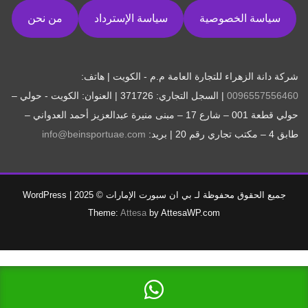
سياسة الخصوصية
سياسة الإسترداد
من نحن
شركة دانة الزهراء للتجارة العامة م.م - الكويت | هاتف:
0096557556460
| السجل التجاري: 371726 | العنوان: الكويت - حولي –
حولي قطعة 001 – شارع 17 – مبنى منيرة عبدالعزيز أحمد العدواني –
طابق 4 – مكتب تجاري رقم 20 | بريد:
info@beinsportuae.com
جميع الحقوق محفوظة لـ بي ان سبورت الإمارات © 2025
|
WordPress
Theme:
Attesa
by AttesaWP.com