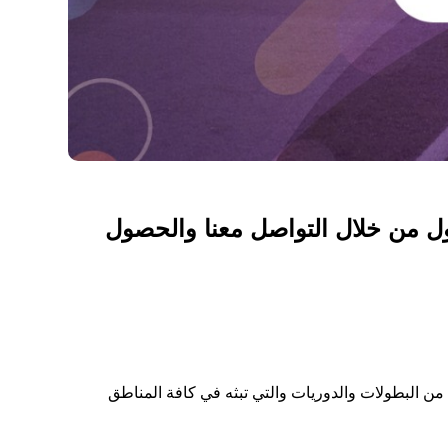
أول بأول من خلال التواصل معنا والحصول
ابعة لها من خلال جهاز بي ان 4k التابع لها، والتي تنقل مجموعة من البطولات والدوريات والتي تبثه في كافة المناطق