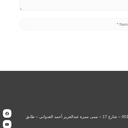
| السجل التجاري: 371726 | العنوان: الكويت - حولي – حولي قطعة 001 – شارع 17 – مبنى منيرة عبدالعزيز أحمد العدواني – طابق