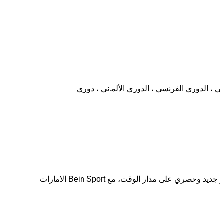
ي ، الدوري الفرنسي ، الدوري الألماني ، دوري
سارع بالتواصل معنا وطلب خدمة اشتراك بي ان سبورت الامارات العربية، لأن اسعارنا تنافسية ومناسبة للجميع لمشاهدة كل ما هو جديد وحصري على مدار الوقت، مع Bein Sport الامارات